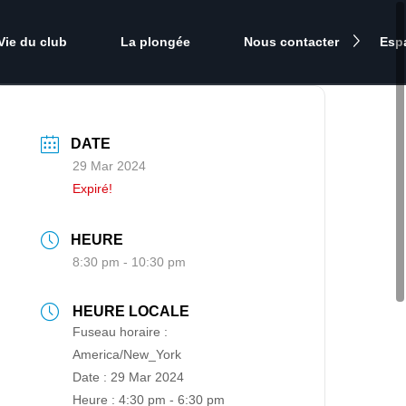
Vie du club
La plongée
Nous contacter
Esp
DATE
29 Mar 2024
Expiré!
HEURE
8:30 pm - 10:30 pm
HEURE LOCALE
Fuseau horaire :
America/New_York
Date :
29 Mar 2024
Heure :
4:30 pm - 6:30 pm